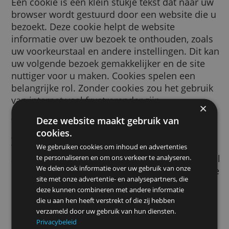
Een cookie is een klein stukje tekst dat naar
browser wordt gestuurd door een website d
bezoekt. Deze cookie helpt de website
informatie over uw bezoek te onthouden, zo
uw voorkeurstaal en andere instellingen. Di
uw volgende bezoek gemakkelijker en de sit
nuttiger voor u maken. Cookies spelen een
belangrijke rol. Zonder cookies zou het gebr
van internet veel frustrerender zijn.
Deze website maakt gebruik van
We gebruiken cookies voor vele doeleinden
cookies.
gebruiken ze om bijvoorbeeld uw veilig zoe
voorkeuren te onthouden, de advertenties d
We gebruiken cookies om inhoud en advertenties
ziet relevanter voor u te maken, te tellen ho
te personaliseren en om ons verkeer te analyseren.
We delen ook informatie over uw gebruik van onze
bezoekers we op een pagina ontvangen, om 