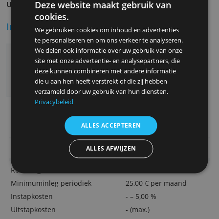
gaan verkoopt Belfius ze automatisch.
Hoe kun je beleggen?
Het makkelijkste doe je dat via Belfius Direct
Net of via de apps voor smartphone en tablet
kunt ook altijd langs een kantoor voor advies
uitleg.
Deze website maakt gebruik van
cookies.
Interessante voordelen
We gebruiken cookies om inhoud en advertenties
te personaliseren en om ons verkeer te analyseren.
Eenmalig of maandelijks inleggen
We delen ook informatie over uw gebruik van onze
site met onze advertentie- en analysepartners, die
Keuze uit verschillende soorten fondsen
deze kunnen combineren met andere informatie
Lockfondsen, exclusief voor
die u aan hen heeft verstrekt of die zij hebben
Belfiusbeleggers
verzameld door uw gebruik van hun diensten.
Privacybeleid
> Nu starten met Flexinvest van Belfiu