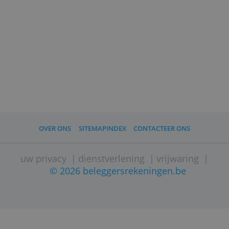
beleggen?
Als je niet weet welke fondsen te kiezen
heeft Belfius enkele tips voor je. Volg de
link hierboven en lees welke fondsen
Belfius aanbeveelt en wat de
populairste fondsen van dit jaar waren
of blader door de catalogus en zoek je
favoriete fonds.