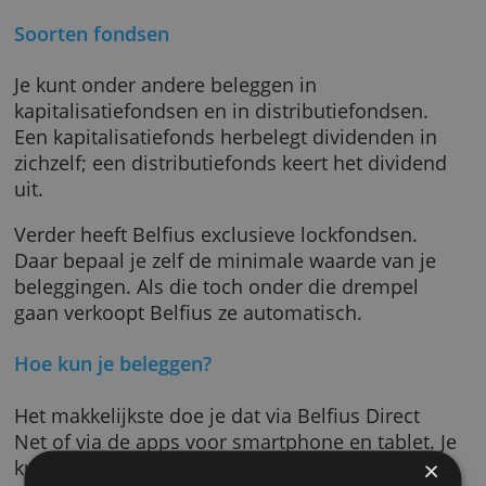
Je kunt al inleggen met kleine bedragen —
eenmalig of per maand. Als je als fondsen he
in je Flexinvestplan kun je die verkopen om e
dezelfde dag andere te kopen.
Soorten fondsen
Je kunt onder andere beleggen in
kapitalisatiefondsen en in distributiefondsen
Een kapitalisatiefonds herbelegt dividenden 
zichzelf; een distributiefonds keert het divid
uit.
Verder heeft Belfius exclusieve lockfondsen.
Daar bepaal je zelf de minimale waarde van j
beleggingen. Als die toch onder die drempel