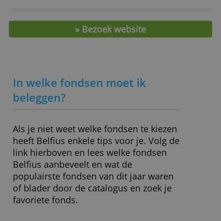
ALLES ACCEPTEREN
Kosten en kenmerken
ALLES AFWIJZEN
Rekening/bewaarloon
0,00 %
Minimuminleg periodiek
25,00 € per maand
Instapkosten
- – 5,00 %
Uitstapkosten
- (max.)
» Bezoek website
In welke fondsen moet ik