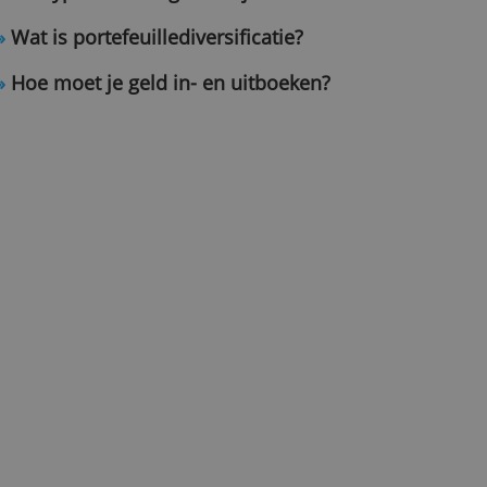
»
Wat betekenen de verschillende
ordertypes en hoe gebruik je ze?
»
Wat is portefeuillediversificatie?
»
Hoe moet je geld in- en uitboeke