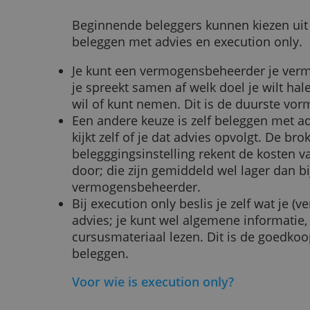
Denk er wel aan dat het alleen je e
advies belegt en er gaat wat mis. 
Drie manieren om te beleggen
Beginnende beleggers kunnen kie
beleggen met advies en execution 
Je kunt een vermogensbeheerder 
je spreekt samen af welk doel je wi
wil of kunt nemen. Dit is de duur
Een andere keuze is zelf beleggen 
kijkt zelf of je dat advies opvolgt.
belegggingsinstelling rekent de ko
door; die zijn gemiddeld wel lager
vermogensbeheerder.