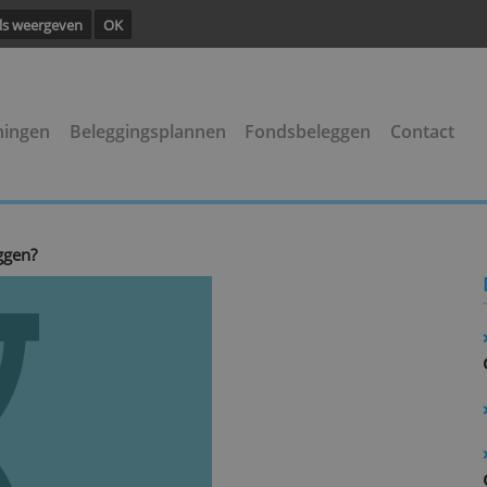
ng.
Details weergeven
OK
rsrekeningen
Beleggingsplannen
Fondsbelegge
ly’-beleggen?