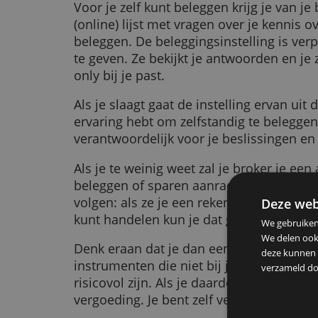
Bij execution only beslis je zelf wat
advies; je kunt wel algemene info
cursusmateriaal lezen. Dit is de 
beleggen.
Voor wie is execution only?
Voor je zelf kunt beleggen krijg je
(online) lijst met vragen over je k
beleggen. De beleggingsinstelling is
te geven. Ze bekijkt je antwoorden 
only bij je past.
Als je slaagt gaat de instelling er
ervaring hebt om zelfstandig te be
verantwoordelijk voor je beslissin