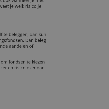
ezen kun je beter niet
eggen met advies zijn dan
rmogensbeheerder is nooit
ing van een portefeuille. Hij
je aandelen in waarde dalen.
g eisen als hij zijn werk
aandelen adviseerde terwijl die
ennis op, ook wanneer je met
 Dan weet je welk risico je
ndsen