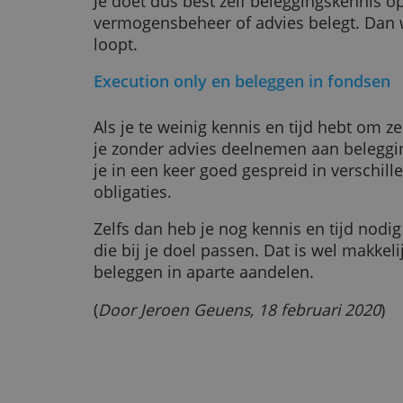
Als je absoluut geen geld wil verli
beleggen. Vermogensbeheer of bel
ook slechte keuzes.
Een beleggingsadviseur of een ve
verantwoordelijk voor de waardedal
hoeft je iet eens te vertellen dat 
Je kunt alleen een schadevergoedin
slecht deed. Als hij je risicovolle 
niet bij je paste, bijvoorbeeld.
Je doet dus best zelf beleggingsk
vermogensbeheer of advies belegt.
loopt.
Execution only en beleggen in fo