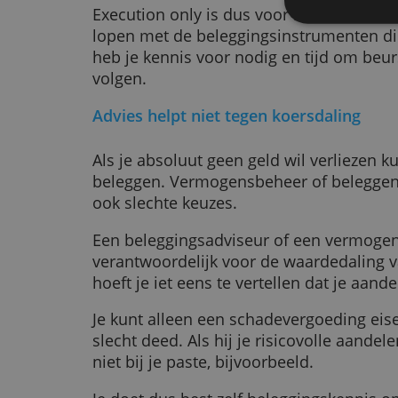
Als je te weinig weet zal je broke
beleggen of sparen aanraden. Dat a
volgen: als ze je een rekening lat
De
kunt handelen kun je dat gewoon 
We g
We d
Denk eraan dat je dan eender wat
deze
instrumenten die niet bij je passe
verz
risicovol zijn. Als je daardoor geld 
vergoeding. Je bent zelf verantwoor
Execution only is dus voor mensen 
lopen met de beleggingsinstrumen
heb je kennis voor nodig en tijd 
volgen.
Advies helpt niet tegen koersdali