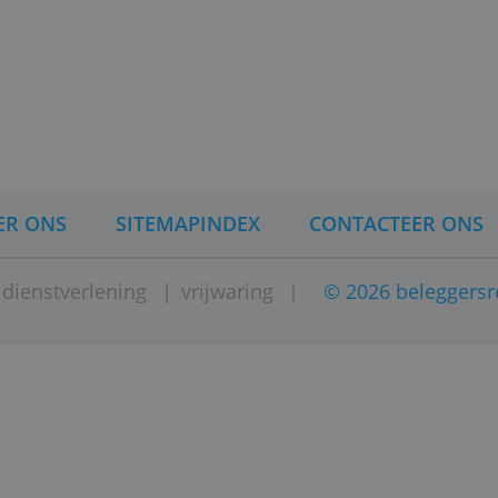
t om zelf te beleggen, dan kun
eleggingsfondsen. Dan beleg
rschillende aandelen of
d nodig om fondsen te kiezen
makkelijker en risicolozer dan
2020
)