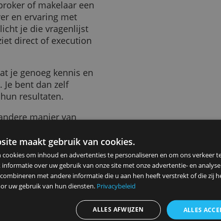
 je (ver)koopt. Je krijgt geen
rmatie, koersgrafieken en
goedkoopste vorm van
 van je broker of makelaar een
ennis over en ervaring met
 verplicht je die vragenlijst
en je ziet direct of execution
van uit dat je genoeg kennis en
leggen. Je bent dan zelf
gen en hun resultaten.