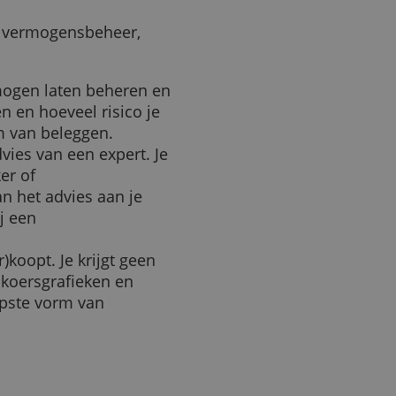
igen schuld is als je zonder
Voor wie is execution only?
zen uit vermogensbeheer,
only.
je vermogen laten beheren en
lt halen en hoeveel risico je
ste vorm van beleggen.
met advies van een expert. Je
 De broker of
sten van het advies aan je
 dan bij een