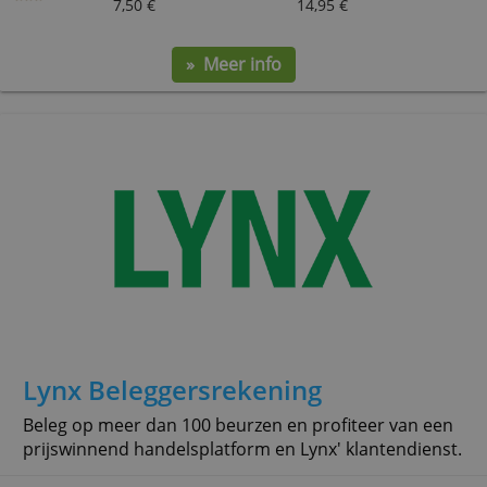
Keytrade Bank Beleggersrekeni
Kies uit meer dan 400 fondsen of beleg op 18 beurzen
met de meest recente koersinformatie.
Service
Order 1.000 €
Order 5.000 €
7,50 €
14,95 €
» Meer info