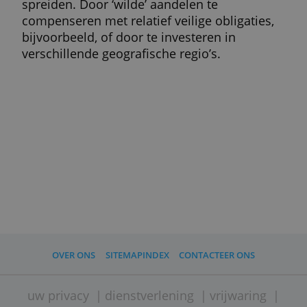
tussenpersoon betaalt. Je zoekt alles zelf o
en je handelt ook zelf. Dat, plus
technologische vernieuwingen en
concurrentie tussen banken en brokers, zo
ervoor dat zelf (online) beleggen steeds
goedkoper wordt.
De nadelen van zelf belegge
Dat je alles zelf doet kan ook een nadeel zij
beginnende beleggers hebben heel wat te
leren voor ze vlot aan de slag kunnen.
Opties, futures,
equity
, stop-lossorders: je
vindt al een hoop begrippen in
onze
begrippenlijst
.