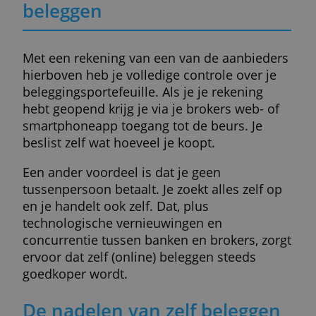
Kan je ook van
beleggersrekening
veranderen?
Dat kan. Net zoals bij een gewone bank ku
je ook overstappen naar een andere
‘beleggingsbank’. Overstappen doe je op
dezelfde manier: open een rekening bij je
nieuwe broker en zeg dat je je portefeuille
wil overboeken. De overstapdienst leidt je
door het proces.
Sommige makelaars geven je een
welkomstbonus, startkapitaal of gratis
transacties wanneer je naar hen overstapt.