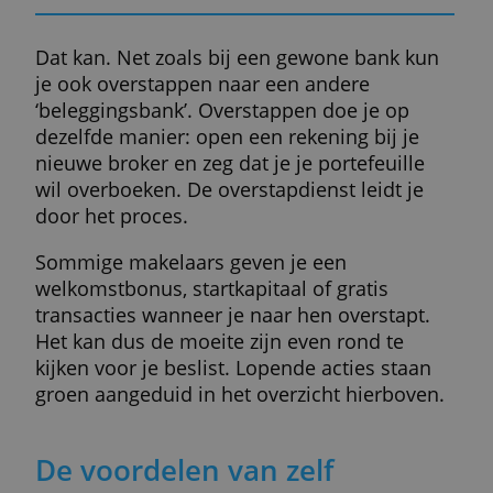
Wil je een product uit de lijst hierboven
aanvragen, klik dan op de link onder aan d
review. Die leidt je naar de website van de
aanbieder en daar kun je je profiel direct
online openen. Bij Lynx bijvoorbeeld kun j
eerst een informatiepakket aanvragen.
De broker heeft je identiteitsgegevens en j
bank- of tegenrekeningnummer nodig. Het
kan dat je een soort kennistest moet invull
en dat je een paar documenten moet
ondertekenen. Daarna kun je geld storten 
aandelen of andere producten (ver)kopen.