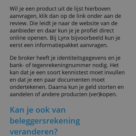
Beleg met of zonder advies en met verschillende
doelen. Alleen voor grotere vermogens.
Deze website maakt gebruik van
cookies.
Service
Order 1.000 €
Order 5.000 €
We gebruiken cookies om inhoud en advertenties
-
9,38 €
te personaliseren en om ons verkeer te analyseren.
We delen ook informatie over uw gebruik van onze
» Meer info
site met onze advertentie- en analysepartners, die
deze kunnen combineren met andere informatie
die u aan hen heeft verstrekt of die zij hebben
verzameld door uw gebruik van hun diensten.
Meer resultaten
Privacybeleid
ALLES ACCEPTEREN
ALLES AFWIJZEN
Hoe open je een
beleggersrekening?