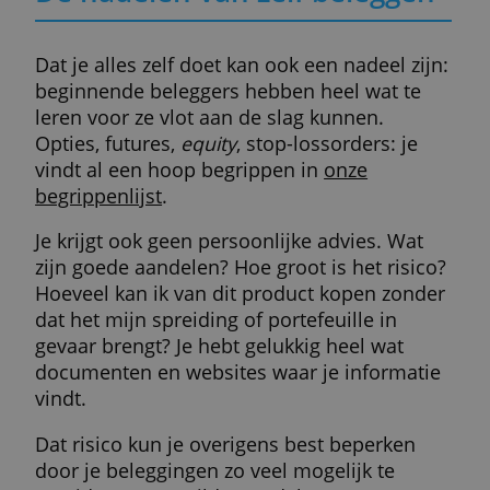
Het kan dus de moeite zijn even rond te
kijken voor je beslist. Lopende acties staan
groen aangeduid in het overzicht hierbove
De voordelen van zelf
beleggen
Met een rekening van een van de aanbiede
hierboven heb je volledige controle over je
beleggingsportefeuille. Als je je rekening
hebt geopend krijg je via je brokers web- o
smartphoneapp toegang tot de beurs. Je
beslist zelf wat hoeveel je koopt.
Een ander voordeel is dat je geen